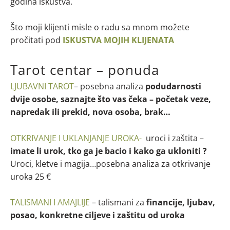
godina iskustva.
Što moji klijenti misle o radu sa mnom možete
pročitati pod
ISKUSTVA MOJIH
KLIJENATA
Tarot centar – ponuda
LJUBAVNI TAROT
– posebna analiza
podudarnosti
dvije osobe, saznajte što vas čeka – početak veze,
napredak ili prekid, nova osoba, brak…
OTKRIVANJE I UKLANJANJE UROKA-
uroci i zaštita –
imate li urok, tko ga je bacio i kako ga ukloniti ?
Uroci, kletve i magija…posebna analiza za otkrivanje
uroka 25 €
TALISMANI I AMAJLIJE
– talismani za
financije, ljubav,
posao, konkretne ciljeve i zaštitu od uroka