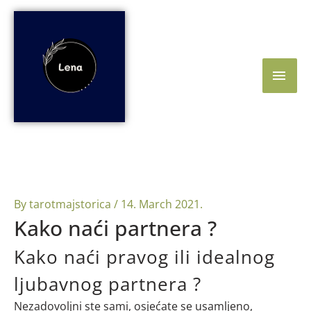
Skip
Main
to
content
Men
By
tarotmajstorica
/
14. March 2021.
Kako naći partnera ?
Kako naći pravog ili idealnog
ljubavnog partnera ?
Nezadovoljni ste sami, osjećate se usamljeno,