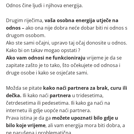
Odnos čine ljudi i njihova energija.
Drugim riječima,
vaša osobna energija utječe na
odnos –
ako ona nije dobra neće dobar biti ni odnos s
drugom osobom.
Ako ste sami očajni, upravo taj očaj donosite u odnos.
Kako bi on takav mogao opstati ?
Ako vam odnosi ne funkcioniraju
vrijeme je da se
zapitate zašto je to tako, što očekujete od odnosa i
druge osobe i kako se osjećate sami.
Možda se pitate
kako naći partnera za brak, curu ili
dečka.
Ili kako naći
partnera
u tridesetima,
četrdesetima ili pedesetima. Ili kako ga naći na
internetu ili gdje uopće naći partnera.
Prava istina je da ga
možete upoznati bilo gdje u
bilo koje vrijeme
, ali vam energija mora biti dobra, a
ne narušena i problematična.