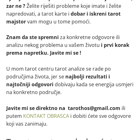
zar ne ?
Želite riješiti probleme koje imate i želite
napredovati, a tarot karte i
dobar i iskreni tarot
majstor
vam mogu u tome pomoći.
Znam da ste spremni
za konkretne odgovore ili
analizu nekog problema u vašem životu
i prvi korak
prema napretku. Javite mi se !
U mom tarot centru tarot analize se rade po
područjima života, jer se
najbolji rezultati i
najtočniji odgovori
dobivaju kada se energija usmjeri
na konkretno područje.
Javite mi se direktno na tarothos@gmail.com
ili
putem
KONTAKT OBRASCA
i dobiti ćete sve odgovore
koji vas zanimaju.