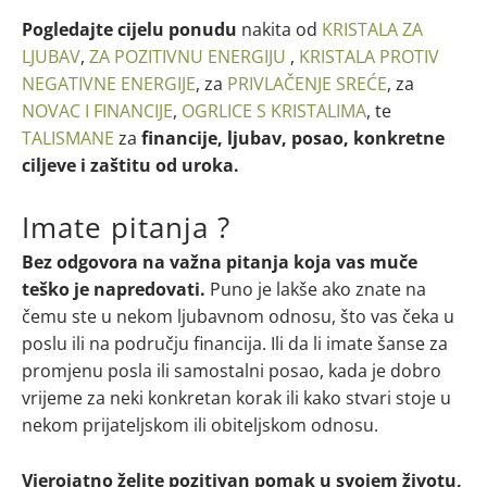
Pogledajte cijelu ponudu
nakita od
KRISTALA ZA
LJUBAV
,
ZA POZITIVNU ENERGIJU
,
KRISTALA PROTIV
NEGATIVNE ENERGIJE
, za
PRIVLAČENJE SREĆE
, za
NOVAC I FINANCIJE
,
OGRLICE S KRISTALIMA
, te
TALISMANE
za
financije, ljubav, posao, konkretne
ciljeve i zaštitu od uroka.
Imate pitanja ?
Bez odgovora na važna pitanja koja vas muče
teško je napredovati.
Puno je lakše ako znate na
čemu ste u nekom ljubavnom odnosu, što vas čeka u
poslu ili na području financija. Ili da li imate šanse za
promjenu posla ili samostalni posao, kada je dobro
vrijeme za neki konkretan korak ili kako stvari stoje u
nekom prijateljskom ili obiteljskom odnosu.
Vjerojatno želite pozitivan pomak u svojem životu,