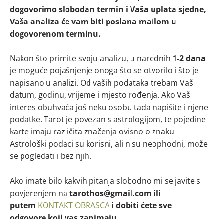
dogovorimo slobodan termin i Vaša uplata sjedne,
Vaša analiza će vam biti poslana mailom u
dogovorenom terminu.
Nakon što primite svoju analizu, u narednih
1-2 dana
je moguće pojašnjenje onoga što se otvorilo i što je
napisano u analizi. Od vaših podataka trebam Vaš
datum, godinu, vrijeme i mjesto rođenja. Ako Vaš
interes obuhvaća još neku osobu tada napišite i njene
podatke. Tarot je povezan s astrologijom, te pojedine
karte imaju različita značenja ovisno o znaku.
Astrološki podaci su korisni, ali nisu neophodni, može
se pogledati i bez njih.
Ako imate bilo kakvih pitanja slobodno mi se javite s
povjerenjem na
tarothos@gmail.com ili
putem
KONTAKT OBRASCA
i dobiti ćete sve
odgovore koji vas zanimaju.