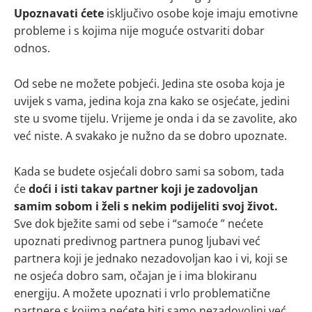
Upoznavati ćete
isključivo osobe koje imaju emotivne
probleme i s kojima nije moguće ostvariti dobar
odnos.
Od sebe ne možete pobjeći. Jedina ste osoba koja je
uvijek s vama, jedina koja zna kako se osjećate, jedini
ste u svome tijelu. Vrijeme je onda i da se zavolite, ako
već niste. A svakako je nužno da se dobro upoznate.
Kada se budete osjećali dobro sami sa sobom, tada
će
doći i isti takav partner koji je zadovoljan
samim sobom i želi s nekim podijeliti svoj život.
Sve dok bježite sami od sebe i “samoće ” nećete
upoznati predivnog partnera punog ljubavi već
partnera koji je jednako nezadovoljan kao i vi, koji se
ne osjeća dobro sam, očajan je i ima blokiranu
energiju. A možete upoznati i vrlo problematične
partnere s kojima nećete biti samo nezadovoljni već