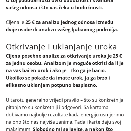
O toj podudarnosti ovisi budućnost i kvaliteta
vašeg odnosa i što vas čeka u budućnosti.
Cijena je
25 €
za analizu jednog odnosa između
dvije osobe ili analizu vašeg ljubavnog područja.
Otkrivanje i uklanjanje uroka
Cijena posebne analize za otkrivanje uroka je 25 €
za jednu osobu. Analizom je moguće otkriti da li je
na vas bačen urok i ako je – tko ga je bacio.
Ukoliko se pokaže da imate urok, ja ga brzo i
efikasno uklanjam potpuno besplatno.
U tarotu generalno vrijedi pravilo – što su konkretnija
pitanja to su konkretniji i odgovori. Sa kartama
dobivamo najbolje rezultate kada energiju usmjerimo
na ono što nas najviše zanima. Tada i karte daju svoj
maksimum.
Slobodno mi se javite, a nakon što