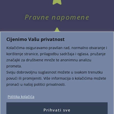
Pravne napomene
Cijenimo Vašu privatnost
Kolačićima osiguravamo pravilan rad, normalno otvaranje i
korištenje stranice, prilagodbu sadržaja i oglasa, pružanje
značajki za društvene mreže te anonimnu analizu
prometa.
Dostava i plaćanje
Svoju dobrovoljnu suglasnost možete u svakom trenutku
povući ili promijeniti. Više informacija o kolačićima možete
pronaći u našoj politici privatnosti.
Politika kolačića
Prihvati sve