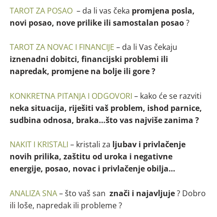
TAROT ZA POSAO
– da li vas čeka
promjena posla,
novi posao, nove prilike ili samostalan posao
?
TAROT ZA NOVAC I FINANCIJE
– da li Vas čekaju
iznenadni dobitci, financijski problemi ili
napredak, promjene na bolje ili gore ?
KONKRETNA PITANJA I ODGOVORI
– kako će se razviti
neka situacija, riješiti vaš problem, ishod parnice,
sudbina odnosa, braka…što vas najviše zanima ?
NAKIT I KRISTALI
– kristali za
ljubav i privlačenje
novih prilika, zaštitu od uroka i negativne
energije, posao, novac i privlačenje obilja…
ANALIZA SNA
– što vaš san
znači i najavljuje
? Dobro
ili loše, napredak ili probleme ?