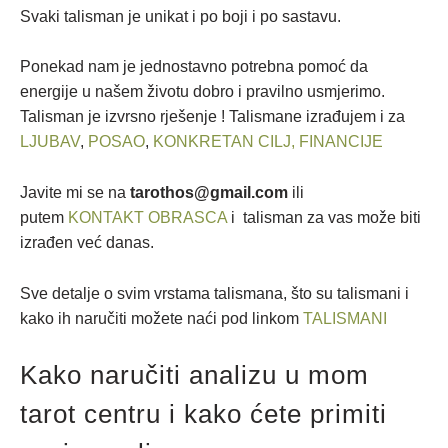
Svaki talisman je unikat i po boji i po sastavu.
Ponekad nam je jednostavno potrebna pomoć da
energije u našem životu dobro i pravilno usmjerimo.
Talisman je izvrsno rješenje ! Talismane izrađujem i za
LJUBAV
,
POSAO
,
KONKRETAN CILJ,
FINANCIJE
Javite mi se na
tarothos@gmail.com
ili
putem
KONTAKT OBRASCA
i talisman za vas može biti
izrađen već danas.
Sve detalje o svim vrstama talismana, što su talismani i
kako ih naručiti možete naći pod linkom
TALISMANI
Kako naručiti analizu u mom
tarot centru i kako ćete primiti