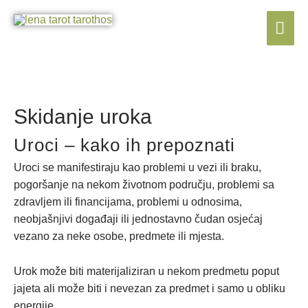
Skip
Mai
to
content
Me
Skidanje uroka
Uroci – kako ih prepoznati
Uroci se manifestiraju kao problemi u vezi ili braku,
pogoršanje na nekom životnom području, problemi sa
zdravljem ili financijama, problemi u odnosima,
neobjašnjivi događaji ili jednostavno čudan osjećaj
vezano za neke osobe, predmete ili mjesta.
Urok može biti materijaliziran u nekom predmetu poput
jajeta ali može biti i nevezan za predmet i samo u obliku
energije.