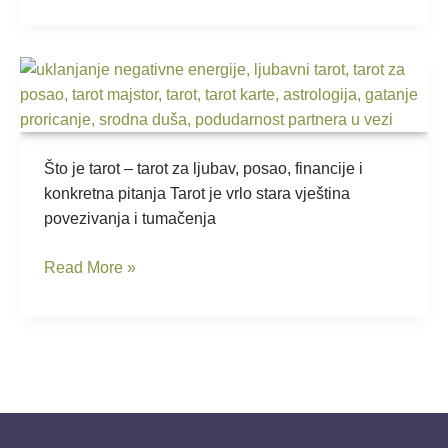
određeno?
Što
je
tarot,
kako
funkcionira
Što je tarot – tarot za ljubav, posao, financije i
i
konkretna pitanja Tarot je vrlo stara vještina
što
povezivanja i tumačenja
vam
Read More »
može
otkriti
?