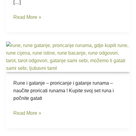
li
[…]
urok
Read More »
Rune
–
proricanje
i
gatanje
runama
Rune i gatanje – proricanje i gatanje runama –
naučite proricati runama ! Kupite svoj set runa i
počnite gatati
Read More »