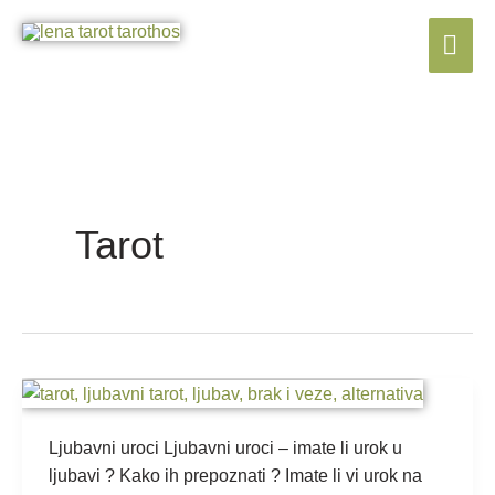
Skip
Mai
to
content
Me
Tarot
Ljubavni
uroci
–
Ljubavni uroci Ljubavni uroci – imate li urok u
imate
ljubavi ? Kako ih prepoznati ? Imate li vi urok na