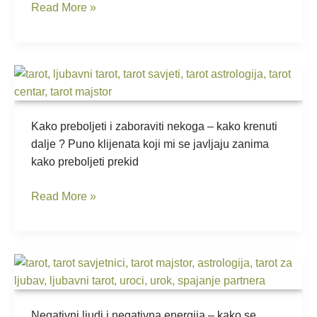
Read More »
Kako
preboljeti
i
zaboraviti
Kako preboljeti i zaboraviti nekoga – kako krenuti
nekoga
dalje ? Puno klijenata koji mi se javljaju zanima
kako preboljeti prekid
Read More »
Negativni
ljudi
i
negativna
Negativni ljudi i negativna energija – kako se