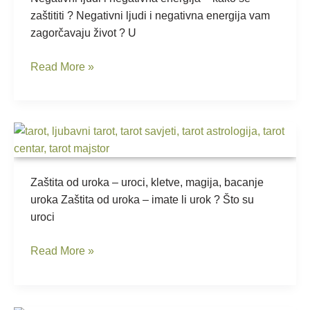
energija
zaštititi ? Negativni ljudi i negativna energija vam
zagorčavaju život ? U
Read More »
Zaštita
od
uroka
–
Zaštita od uroka – uroci, kletve, magija, bacanje
imate
uroka Zaštita od uroka – imate li urok ? Što su
li
uroci
urok
Read More »
?