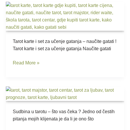
Tarot
karte
i
učenje
gatanja
–
Tarot karte i set za učenje gatanja – naučite gatati !
kako
Tarot karte i set za učenje gatanja Naučite gatati
naučiti
Read More »
gatati
?
Sudbina
u
tarotu
Sudbina u tarotu – što vas čeka ? Jedno od čestih
pitanja mojih klijenata je da li je ono što