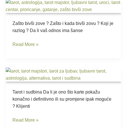
Zašto
bivši
zove
?
Zašto bivši zove ? Zašto i kada bivši zovu ? Koji je
razlog ? Da li vaš odnos ima šanse
Read More »
Tarot
i
sudbina-
da
Tarot i sudbina Da li je ono što karte pokažu
li
konačno i definitivno ili su promjene ipak moguće
je
? Klijenti
sve
Read More »
unaprijed