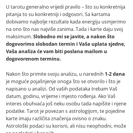
U tarotu generalno vrijedi pravilo – što su konkretnija
pitanja to su konkretniji i odgovori. Sa kartama
dobivamo najbolje rezultate kada energiju usmjerimo
na ono što nas najviše zanima. Tada i karte daju svoj
maksimum.
Slobodno mi se javite, a nakon što
dogovorimo slobodan termin i Vaša uplata sjedne,
Vaša analiza će vam biti poslana mailom u
dogovorenom terminu.
Nakon što primite svoju analizu, u narednih
1-2 dana
je moguće pojašnjenje onoga što se otvorilo i što je
napisano u analizi. Od vaših podataka trebam Vaš
datum, godinu, vrijeme i mjesto rođenja. Ako Vaš
interes obuhvaća još neku osobu tada napišite i njene
podatke. Tarot je povezan s astrologijom, te pojedine
karte imaju različita značenja ovisno o znaku.
Astrološki podaci su korisni, ali nisu neophodni, može