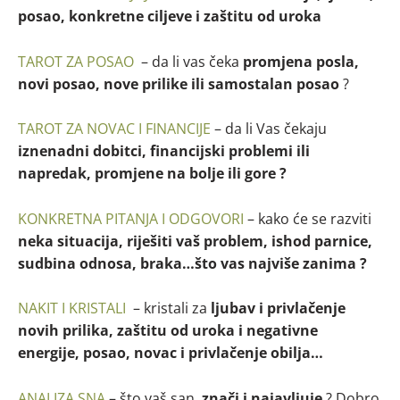
posao, konkretne ciljeve i zaštitu od uroka
TAROT ZA POSAO
– da li vas čeka
promjena posla,
novi posao, nove prilike ili samostalan posao
?
TAROT ZA NOVAC I FINANCIJE
– da li Vas čekaju
iznenadni dobitci, financijski problemi ili
napredak, promjene na bolje ili gore ?
KONKRETNA PITANJA I ODGOVORI
– kako će se razviti
neka situacija, riješiti vaš problem, ishod parnice,
sudbina odnosa, braka…što vas najviše zanima ?
NAKIT I KRISTALI
– kristali za
ljubav i privlačenje
novih prilika, zaštitu od uroka i negativne
energije, posao, novac i privlačenje obilja…
ANALIZA SNA
– što vaš san
znači i najavljuje
? Dobro