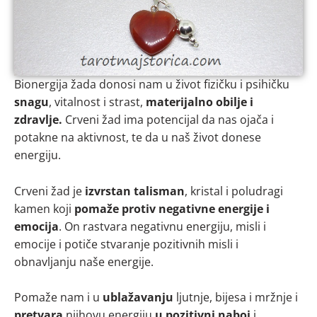
Bionergija žada donosi nam u život fizičku i psihičku
snagu
, vitalnost i strast,
materijalno obilje i
zdravlje.
Crveni žad ima potencijal da nas ojača i
potakne na aktivnost, te da u naš život donese
energiju.
Crveni žad je
izvrstan talisman
, kristal i poludragi
kamen koji
pomaže protiv negativne energije i
emocija
. On rastvara negativnu energiju, misli i
emocije i potiče stvaranje pozitivnih misli i
obnavljanju naše energije.
Pomaže nam i u
ublažavanju
ljutnje, bijesa i mržnje i
pretvara
njihovu energiju
u pozitivni naboj
i