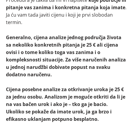
Procedura je takva da mi Vi napišete
koje područje ili
pitanje vas zanima i konkretna pitanja koja imate
.
Ja ću vam tada javiti cijenu i koji je prvi slobodan
termin.
Generalno, cijena analize jednog područja života
sa nekoliko konkretnih pitanja je 25 € ali cijena
ovisi i o tome koliko toga vas zanima i o
kompleksnosti situacije. Za više naručenih analiza
u jednoj narudžbi dobivate popust na svaku
dodatno naručenu.
Cijena posebne analize za otkrivanje uroka je 25 €
za jednu osobu. Analizom je moguće otkriti da li je
na vas bačen urok i ako je – tko ga je bacio.
Ukoliko se pokaže da imate urok, ja ga brzo i
efikasno uklanjam potpuno besplatno.