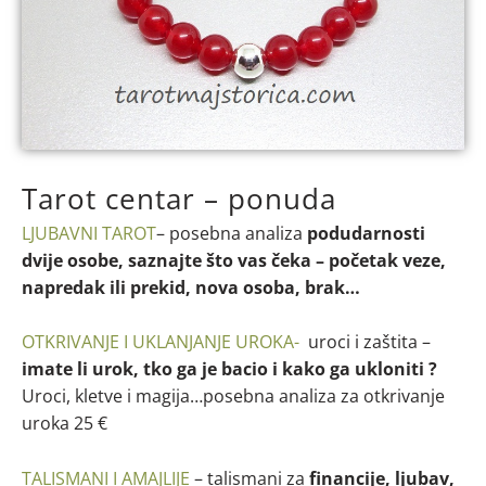
Tarot centar – ponuda
LJUBAVNI TAROT
– posebna analiza
podudarnosti
dvije osobe, saznajte što vas čeka – početak veze,
napredak ili prekid, nova osoba, brak…
OTKRIVANJE I UKLANJANJE UROKA-
uroci i zaštita –
imate li urok, tko ga je bacio i kako ga ukloniti ?
Uroci, kletve i magija…posebna analiza za otkrivanje
uroka 25 €
TALISMANI I AMAJLIJE
– talismani za
financije, ljubav,