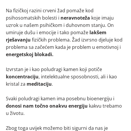
Na fizičkoj razini crveni žad pomaže kod
psihosomatskih bolesti i
neravnoteža
koje imaju
uzrok u našem psihičkom i duhovnom stanju. On
umiruje dušu i emocije i tako pomaže
lakšem
rješavanju
fizičkih problema. Žad izvrsno djeluje kod
problema sa začećem kada je problem u emotivnoj i
energetskoj blokadi.
Izvrstan je i kao poludragi kamen koji potiče
koncentraciju
, intelektualne sposobnosti, ali i kao
kristal za
meditaciju
.
Svaki poludragi kamen ima posebnu bioenergiju i
donosi nam točno onakvu energiju
kakvu trebamo
u životu.
Zbog toga uvijek možemo biti sigurni da nas je