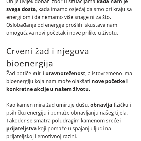
On je uvijek dobar izbor u situacijama
kada nam je
svega dosta
, kada imamo osjećaj da smo pri kraju sa
energijom i da nemamo više snage ni za što.
Oslobađanje od energije prošlih iskustava nam
omogućava novi početak i nove prilike u životu.
Crveni žad i njegova
bioenergija
Žad potiče
mir i uravnoteženost
, a istovremeno ima
bioenergiju koja nam može olakšati
nove početke i
konkretne akcije u našem životu.
Kao kamen mira žad umiruje dušu,
obnavlja
fizičku i
psihičku energiju i pomaže obnavljanju našeg tijela.
Također se smatra poludragim kamenom sreće i
prijateljstva
koji pomaže u spajanju ljudi na
prijateljskoj i emotivnoj razini.