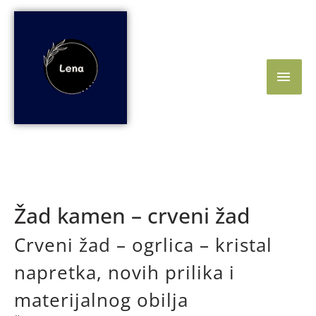
Skip
Main
to
content
Men
Žad kamen – crveni žad
Crveni žad – ogrlica – kristal
napretka, novih prilika i
materijalnog obilja