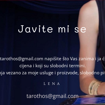
Javite mi se
tarothos@gmail.com napišite što Vas zanima i ja 
cijena i koji su slobodni termini.
ja vezano za moje usluge i proizvode, slobodno pit
LENA
tarothos@gmail.com