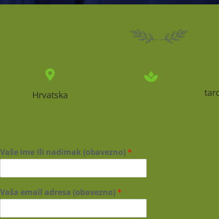
tar
Hrvatska
Vaše ime ili nadimak (obavezno)
*
Vaša email adresa (obavezno)
*