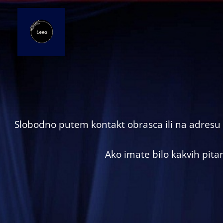
Skip
to
content
Slobodno putem kontakt obrasca ili na adresu 
Ako imate bilo kakvih pitan