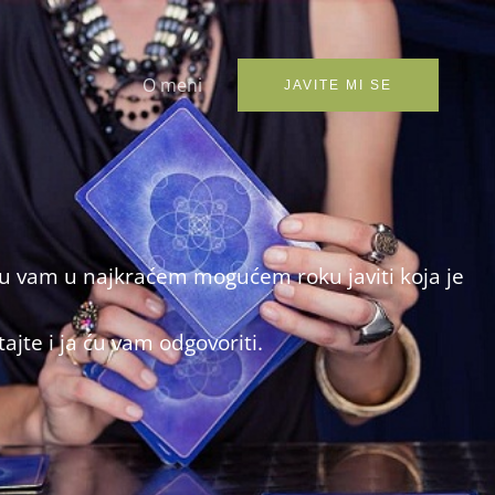
O meni
JAVITE MI SE
ću vam u najkraćem mogućem roku javiti koja je
ajte i ja ću vam odgovoriti.