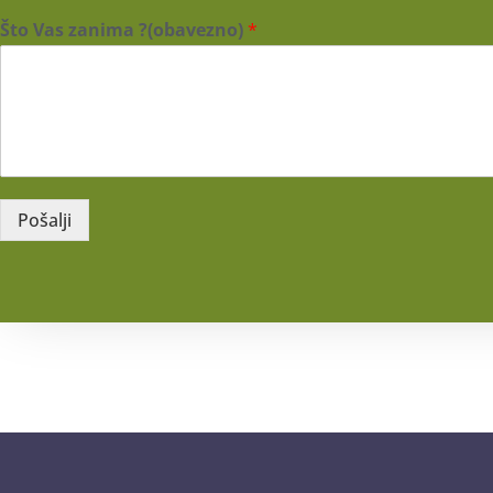
Što Vas zanima ?(obavezno)
*
Pošalji