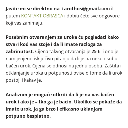
Javite mi se direktno na tarothos@gmail.com
ili
putem
KONTAKT OBRASCA
i dobiti ćete sve odgovore
koji vas zanimaju.
Posebnim otvaranjem za uroke ću pogledati kako
stvari kod vas stoje i da li imate razloga za
zabrinutost.
Cijena takvog otvaranja je
25 €
i ono je
namijenjeno isključivo pitanju da li je na neku osobu
bačen urok. Cijena se odnosi na jednu osobu. Zaštita i
otklanjanje uroka u potpunosti ovise o tome da li urok
postoji i kakav je.
Analizom je moguće otkriti da li je na vas bačen
urok i ako je – tko ga je bacio. Ukoliko se pokaže da
imate urok, ja ga brzo i efikasno uklanjam
potpuno besplatno.