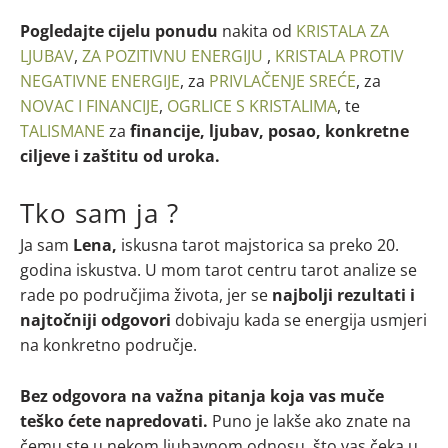
Pogledajte cijelu ponudu
nakita od
KRISTALA ZA
LJUBAV
,
ZA POZITIVNU ENERGIJU
,
KRISTALA PROTIV
NEGATIVNE ENERGIJE
, za
PRIVLAČENJE SREĆE
, za
NOVAC I FINANCIJE
,
OGRLICE S KRISTALIMA
, te
TALISMANE
za
financije, ljubav, posao, konkretne
ciljeve i zaštitu od uroka.
Tko sam ja ?
Ja sam
Lena,
iskusna tarot majstorica sa preko 20.
godina iskustva. U mom tarot centru tarot analize se
rade po područjima života, jer se
najbolji rezultati i
najtočniji odgovori
dobivaju kada se energija usmjeri
na konkretno područje.
Bez odgovora na važna pitanja koja vas muče
teško ćete napredovati.
Puno je lakše ako znate na
čemu ste u nekom ljubavnom odnosu, što vas čeka u