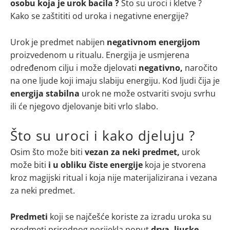
osobu koja je urok bacila ?
Što su uroci i kletve ?
Kako se zaštititi od uroka i negativne energije?
Urok je predmet nabijen
negativnom energijom
proizvedenom u ritualu. Energija je usmjerena
određenom cilju i može djelovati
negativno,
naročito
na one ljude koji imaju slabiju energiju. Kod ljudi čija je
energija stabilna
urok ne može ostvariti svoju svrhu
ili će njegovo djelovanje biti vrlo slabo.
Što su uroci i kako djeluju ?
Osim što može biti
vezan za neki predmet,
urok
može biti
i u obliku čiste energije
koja je stvorena
kroz magijski ritual i koja nije materijalizirana i vezana
za neki predmet.
Predmeti
koji se najčešće koriste za izradu uroka su
predmeti prirodnog porijekla poput
drva, ljuske