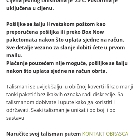
Cijena jednog talismana je 25 €. Poštarina je
uključena u cijenu.
Pošiljke se šalju Hrvatskom poštom kao
preporučena pošiljka ili preko Box Now
paketomata nakon što uplata sjedne na račun.
Sve detalje vezano za slanje dobiti ćete u prvom
mailu.
Plaćanje pouzećem nije moguće, pošiljke se šalju
nakon što uplata sjedne na račun obrta.
Talismani se uvijek šalju u običnoj koverti ili kao manji
tanki paketić bez ikakvih oznaka radi diskrecije. Sa
talismanom dobivate i upute kako ga koristiti i
održavati. Svaki talisman je unikat i po boji i po
sastavu.
Naručite svoj talisman putem
KONTAKT OBRASCA