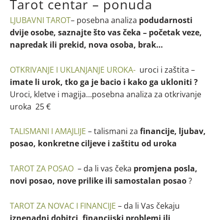
Tarot centar – ponuda
LJUBAVNI TAROT
– posebna analiza
podudarnosti
dvije osobe, saznajte što vas čeka – početak veze,
napredak ili prekid, nova osoba, brak…
OTKRIVANJE I UKLANJANJE UROKA-
uroci i zaštita –
imate li urok, tko ga je bacio i kako ga ukloniti ?
Uroci, kletve i magija…posebna analiza za otkrivanje
uroka 25 €
TALISMANI I AMAJLIJE
– talismani za
financije, ljubav,
posao, konkretne ciljeve i zaštitu od uroka
TAROT ZA POSAO
– da li vas čeka
promjena posla,
novi posao, nove prilike ili samostalan posao
?
TAROT ZA NOVAC I FINANCIJE
– da li Vas čekaju
iznenadni dobitci, financijski problemi ili