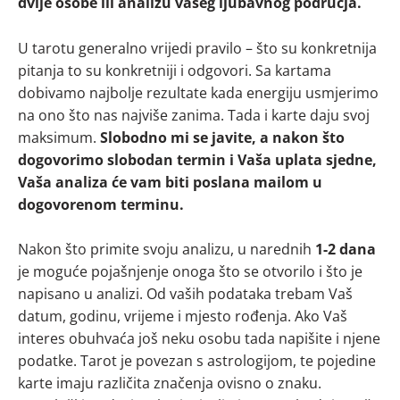
dvije osobe ili analizu vašeg ljubavnog područja.
U tarotu generalno vrijedi pravilo – što su konkretnija
pitanja to su konkretniji i odgovori. Sa kartama
dobivamo najbolje rezultate kada energiju usmjerimo
na ono što nas najviše zanima. Tada i karte daju svoj
maksimum.
Slobodno mi se javite, a nakon što
dogovorimo slobodan termin i Vaša uplata sjedne,
Vaša analiza će vam biti poslana mailom u
dogovorenom terminu.
Nakon što primite svoju analizu, u narednih
1-2 dana
je moguće pojašnjenje onoga što se otvorilo i što je
napisano u analizi. Od vaših podataka trebam Vaš
datum, godinu, vrijeme i mjesto rođenja. Ako Vaš
interes obuhvaća još neku osobu tada napišite i njene
podatke. Tarot je povezan s astrologijom, te pojedine
karte imaju različita značenja ovisno o znaku.