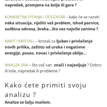
napredak, promjene na bolje ili gore ?
KONKRETNA PITANJA I ODGOVORI
– kako će se razviti
neka situacija, riješiti vaš problem, ishod parnice,
sudbina odnosa, braka…što vas najviše zanima ?
NAKIT I KRISTALI
– kristali za
ljubav i privlačenje
novih prilika, zaštitu od uroka i negativne
energije, posao, novac i privlačenje obilja…
ANALIZA SNA
– što vaš san
znači i najavljuje
? Dobro
ili loše, napredak ili probleme ?
Kako ćete primiti svoju
analizu ?
Analize se šalju mailom.