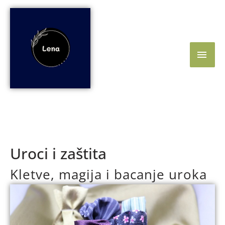
Skip
Main
to
content
Men
Uroci i zaštita
Kletve, magija i bacanje uroka