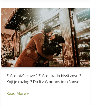
Zašto
bivši
zove
?
Zašto bivši zove ? Zašto i kada bivši zovu ?
Koji je razlog ? Da li vaš odnos ima šanse
Read More »