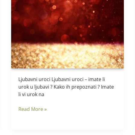
Ljubavni
uroci
–
imate
li
urok
Ljubavni uroci Ljubavni uroci – imate li
urok u ljubavi ? Kako ih prepoznati ? Imate
li vi urok na
Read More »