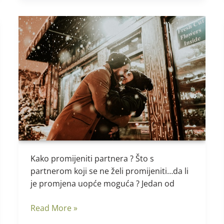
Kako
promijeniti
partnera
?
Kako promijeniti partnera ? Što s
partnerom koji se ne želi promijeniti…da li
je promjena uopće moguća ? Jedan od
Read More »