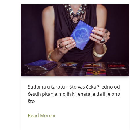
Sudbina
u
tarotu
Sudbina u tarotu – što vas čeka ? Jedno od
čestih pitanja mojih klijenata je da li je ono
što
Read More »