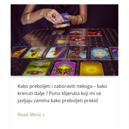
Kako
preboljeti
i
zaboraviti
nekoga
Kako preboljeti i zaboraviti nekoga – kako
krenuti dalje ? Puno klijenata koji mi se
javljaju zanima kako preboljeti prekid
Read More »