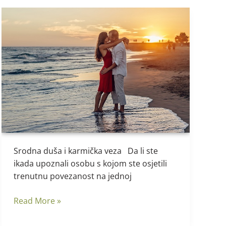
Srodna
duša
i
karmička
veza
Srodna duša i karmička veza Da li ste
ikada upoznali osobu s kojom ste osjetili
trenutnu povezanost na jednoj
Read More »