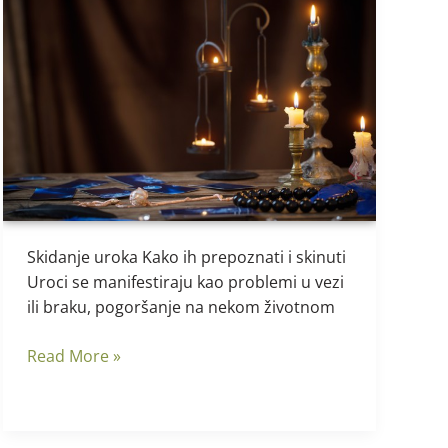
Skidanje
uroka
–
kako
ih
skinuti
Skidanje uroka Kako ih prepoznati i skinuti
Uroci se manifestiraju kao problemi u vezi
ili braku, pogoršanje na nekom životnom
Read More »