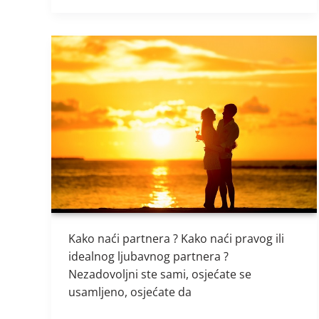
Kako
naći
partnera
?
Kako naći partnera ? Kako naći pravog ili
idealnog ljubavnog partnera ?
Nezadovoljni ste sami, osjećate se
usamljeno, osjećate da