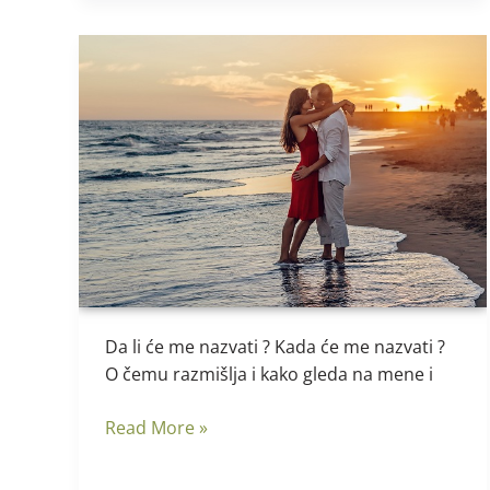
Da
li
će
me
nazvati
?
Da li će me nazvati ? Kada će me nazvati ?
O čemu razmišlja i kako gleda na mene i
Read More »