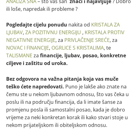
ANALIZA SNA
– što vaš san
znači i najavljuje
? Dobro
ili loše, napredak ili probleme ?
Pogledajte cijelu ponudu
nakita od
KRISTALA ZA
LJUBAV
,
ZA POZITIVNU ENERGIJU
,
KRISTALA PROTIV
NEGATIVNE ENERGIJE
, za
PRIVLAČENJE SREĆE
, za
NOVAC I FINANCIJE
,
OGRLICE S KRISTALIMA
, te
TALISMANE
za
financije, ljubav, posao, konkretne
ciljeve i zaštitu od uroka.
Bez odgovora na važna pitanja koja vas muče
teško ćete napredovati.
Puno je lakše ako znate na
čemu ste u nekom ljubavnom odnosu, što vas čeka u
poslu ili na području financija, da li imate šanse za
promjenu posla ili samostalni posao, kada je dobro
vrijeme za neki konkretan korak ili kako stvari stoje u
nekom prijateljskom ili obiteljskom odnosu.