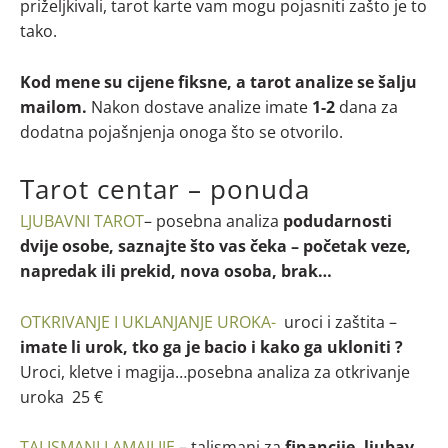
priželjkivali, tarot karte vam mogu pojasniti zašto je to
tako.
Kod mene su cijene fiksne, a tarot analize se šalju
mailom.
Nakon dostave analize imate
1-2
dana za
dodatna pojašnjenja onoga što se otvorilo.
Tarot centar – ponuda
LJUBAVNI TAROT
– posebna analiza
podudarnosti
dvije osobe, saznajte što vas čeka – početak veze,
napredak ili prekid, nova osoba, brak…
OTKRIVANJE I UKLANJANJE UROKA-
uroci i zaštita –
imate li urok, tko ga je bacio i kako ga ukloniti ?
Uroci, kletve i magija…posebna analiza za otkrivanje
uroka 25 €
TALISMANI I AMAJLIJE
– talismani za
financije, ljubav,