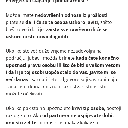
energetsko slaganje i podudarnost ?
Možda imate
nedovršenih odnosa iz prošlosti
i
pitate se
da li će se ta osoba uskoro javiti
, zašto
bivši zove i da li je
zaista sve završeno ili će se
uskoro nešto novo dogoditi
…
Ukoliko ste već duže vrijeme nezadovoljni na
području ljubavi, možda brinete
kada ćete konačno
upoznati pravu osobu ili što će biti s vašom vezom
i da li je toj osobi uopće stalo do vas. Javite mi se
već danas
i saznati ćete odgovore koji vas zanimaju.
Tada ćete i konačno znati kako stvari stoje i što
možete očekivati.
Ukoliko pak stalno upoznajete
krivi tip osobe
, postoji
razlog za to. Ako
od partnera ne uspijevate dobiti
ono što želite
i odnos nije onakav kakav ste