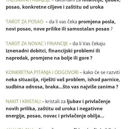
posao, konkretne ciljeve i zaštitu od uroka
TAROT ZA POSAO
– da li vas čeka
promjena posla,
novi posao, nove prilike ili samostalan posao
?
TAROT ZA NOVAC I FINANCIJE
– da li Vas čekaju
iznenadni dobitci, financijski problemi ili
napredak, promjene na bolje ili gore ?
KONKRETNA PITANJA I ODGOVORI
– kako će se razviti
neka situacija, riješiti vaš problem, ishod parnice,
sudbina odnosa, braka…što vas najviše zanima ?
NAKIT I KRISTALI
– kristali za
ljubav i privlačenje
novih prilika, zaštitu od uroka i negativne
energije, posao, novac i privlačenje obilja…