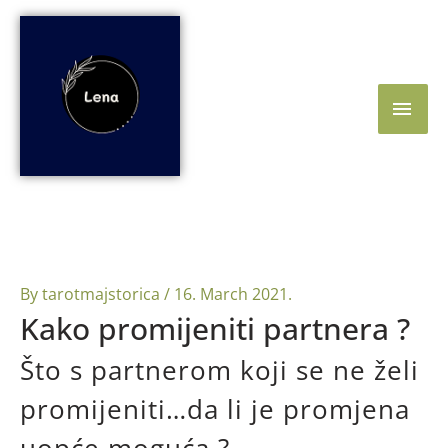
Skip
Main
to
content
Men
By
tarotmajstorica
/
16. March 2021.
Kako promijeniti partnera ?
Što s partnerom koji se ne želi
promijeniti…da li je promjena