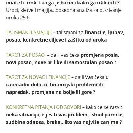
imate li urok, tko ga je bacio i kako ga ukloniti ?
Uroci, kletve i magija…posebna analiza za otkrivanje
uroka 25 €.
TALISMANI I AMAJLIJE
– talismani za
financije, ljubav,
posao, konkretne ciljeve i zaštitu od uroka
TAROT ZA POSAO
– da li vas čeka
promjena posla,
novi posao, nove prilike ili samostalan posao
?
TAROT ZA NOVAC I FINANCIJE
– da li Vas čekaju
iznenadni dobitci, financijski problemi ili
napredak, promjene na bolje ili gore ?
KONKRETNA PITANJA I ODGOVORI
– kako će se razviti
neka situacija, riješiti vaš problem, ishod parnice,
sudbina odnosa, braka…što vas najviše zanima ?