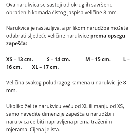
Ova narukvica se sastoji od okruglih savršeno
obrađenih komada čistog jaspisa veličine 8 mm.
Narukvica je rastezljiva, a prilikom narudžbe možete
odabrati sljedeće veličine narukvice
prema opsegu
zapešća:
XS – 13 cm. S – 14 cm. M – 15 cm. L –
16 cm. XL – 17 cm.
Veličina svakog poludragog kamena u narukvici je 8
mm.
Ukoliko želite narukvicu veću od XL ili manju od XS,
samo navedite dimenzije zapešća u narudžbi i
narukvica će biti napravljena prema traženim
mjerama. Cijena je ista.