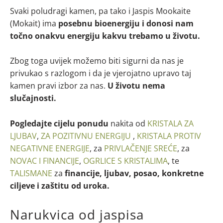
Svaki poludragi kamen, pa tako i Jaspis Mookaite
(Mokait) ima
posebnu bioenergiju i donosi nam
točno onakvu energiju kakvu trebamo u životu.
Zbog toga uvijek možemo biti sigurni da nas je
privukao s razlogom i da je vjerojatno upravo taj
kamen pravi izbor za nas.
U životu nema
slučajnosti.
Pogledajte cijelu ponudu
nakita od
KRISTALA ZA
LJUBAV
,
ZA POZITIVNU ENERGIJU
,
KRISTALA PROTIV
NEGATIVNE ENERGIJE
, za
PRIVLAČENJE SREĆE
, za
NOVAC I FINANCIJE
,
OGRLICE S KRISTALIMA
, te
TALISMANE
za
financije, ljubav, posao, konkretne
ciljeve i zaštitu od uroka.
Narukvica od jaspisa