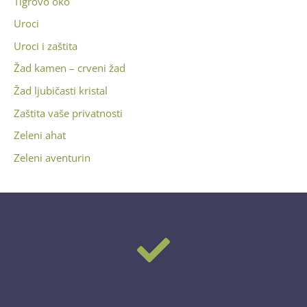
Tigrovo oko
Uroci
Uroci i zaštita
Žad kamen – crveni žad
Žad ljubičasti kristal
Zaštita vaše privatnosti
Zeleni ahat
Zeleni aventurin