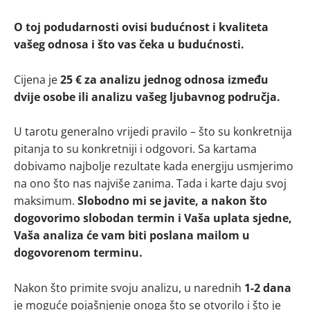
O toj podudarnosti ovisi budućnost i kvaliteta
vašeg odnosa i što vas čeka u budućnosti.
Cijena je
25 €
za analizu jednog odnosa između
dvije osobe ili analizu vašeg ljubavnog područja.
U tarotu generalno vrijedi pravilo – što su konkretnija
pitanja to su konkretniji i odgovori. Sa kartama
dobivamo najbolje rezultate kada energiju usmjerimo
na ono što nas najviše zanima. Tada i karte daju svoj
maksimum.
Slobodno mi se javite, a nakon što
dogovorimo slobodan termin i Vaša uplata sjedne,
Vaša analiza će vam biti poslana mailom u
dogovorenom terminu.
Nakon što primite svoju analizu, u narednih
1-2 dana
je moguće pojašnjenje onoga što se otvorilo i što je