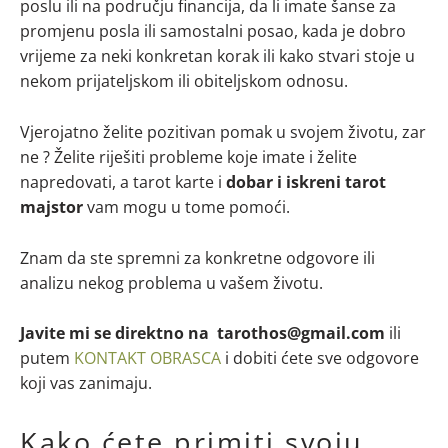
poslu ili na području financija, da li imate šanse za
promjenu posla ili samostalni posao, kada je dobro
vrijeme za neki konkretan korak ili kako stvari stoje u
nekom prijateljskom ili obiteljskom odnosu.
Vjerojatno želite pozitivan pomak u svojem životu, zar
ne ? Želite riješiti probleme koje imate i želite
napredovati, a tarot karte i
dobar i iskreni tarot
majstor
vam mogu u tome pomoći.
Znam da ste spremni za konkretne odgovore ili
analizu nekog problema u vašem životu.
Javite mi se direktno na tarothos@gmail.com
ili
putem
KONTAKT OBRASCA
i dobiti ćete sve odgovore
koji vas zanimaju.
Kako ćete primiti svoju