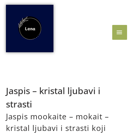
Skip
Main
to
content
Men
Jaspis – kristal ljubavi i
strasti
Jaspis mookaite – mokait –
kristal ljubavi i strasti koji