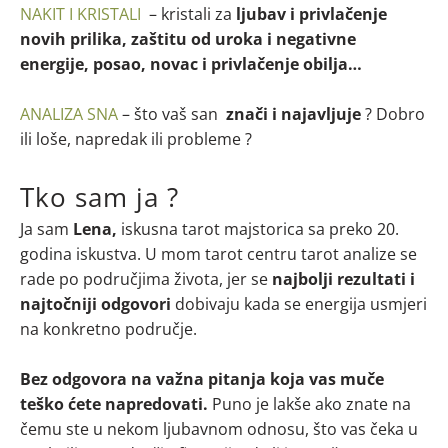
NAKIT I KRISTALI
– kristali za
ljubav i privlačenje
novih prilika, zaštitu od uroka i negativne
energije, posao, novac i privlačenje obilja…
ANALIZA SNA
– što vaš san
znači i najavljuje
? Dobro
ili loše, napredak ili probleme ?
Tko sam ja ?
Ja sam
Lena,
iskusna tarot majstorica sa preko 20.
godina iskustva. U mom tarot centru tarot analize se
rade po područjima života, jer se
najbolji rezultati i
najtočniji odgovori
dobivaju kada se energija usmjeri
na konkretno područje.
Bez odgovora na važna pitanja koja vas muče
teško ćete napredovati.
Puno je lakše ako znate na
čemu ste u nekom ljubavnom odnosu, što vas čeka u