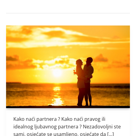
Kako
naći
partnera
?
Kako naći partnera ? Kako naći pravog ili
idealnog ljubavnog partnera ? Nezadovoljni ste
sami, osjećate se usamljeno, osjećate da […]