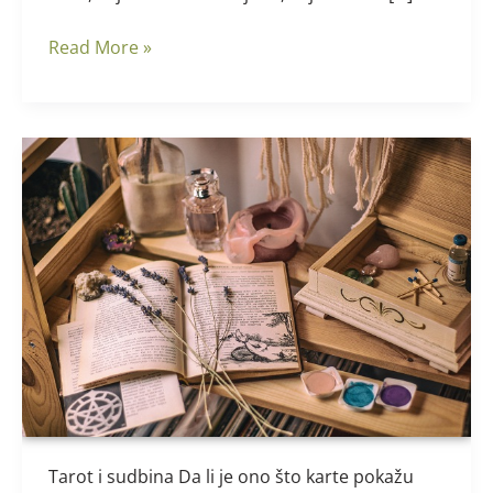
Read More »
Tarot
i
sudbina-
da
li
je
sve
unaprijed
određeno?
Tarot i sudbina Da li je ono što karte pokažu