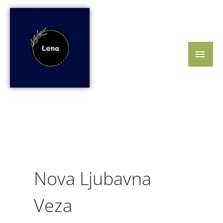
Skip
Main
to
content
Men
Nova Ljubavna
Veza