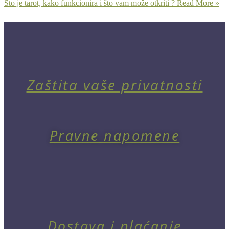
Što je tarot, kako funkcionira i što vam može otkriti ?
Read More »
Zaštita vaše privatnosti
Pravne napomene
Dostava i plaćanje