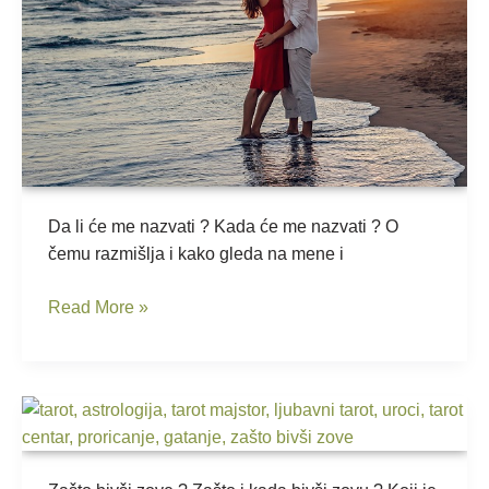
nazvati
?
Da li će me nazvati ? Kada će me nazvati ? O
čemu razmišlja i kako gleda na mene i
Read More »
Zašto
bivši
zove