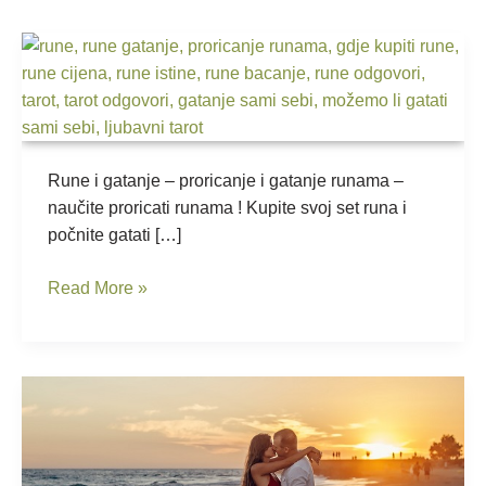
Rune
–
proricanje
i
gatanje
runama
Rune i gatanje – proricanje i gatanje runama –
naučite proricati runama ! Kupite svoj set runa i
počnite gatati […]
Read More »
Da
li
će
me