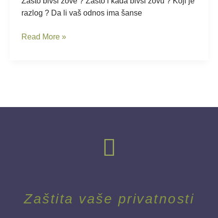
?
Zašto bivši zove ? Zašto i kada bivši zovu ? Koji je
razlog ? Da li vaš odnos ima šanse
Read More »
Zaštita vaše privatnosti