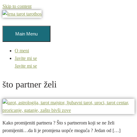
Skip to content
Main Menu
O meni
Javite mi se
Javite mi se
što partner želi
Kako promijeniti partnera ? Što s partnerom koji se ne želi
promijeniti…da li je promjena uopće moguća ? Jedan od […]