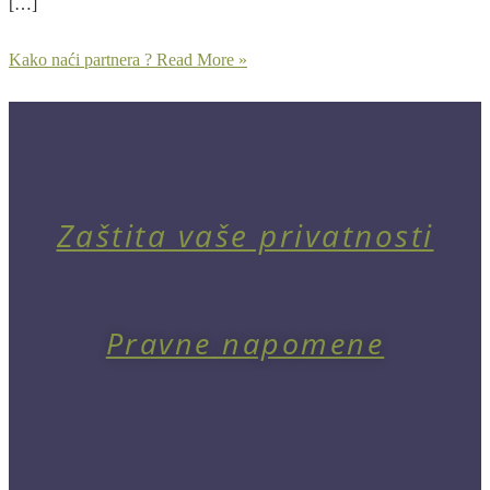
[…]
Kako naći partnera ?
Read More »
Zaštita vaše privatnosti
Pravne napomene