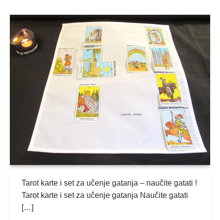
Tarot
karte
i
učenje
gatanja
–
kako
naučiti
gatati
?
Tarot karte i set za učenje gatanja – naučite gatati !
Tarot karte i set za učenje gatanja Naučite gatati
[…]