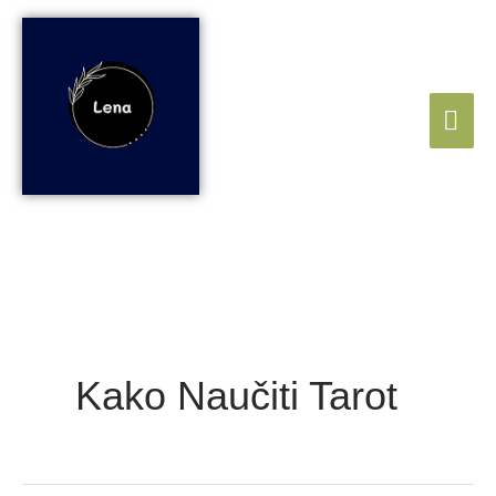
Skip
Mai
to
content
Me
Kako Naučiti Tarot