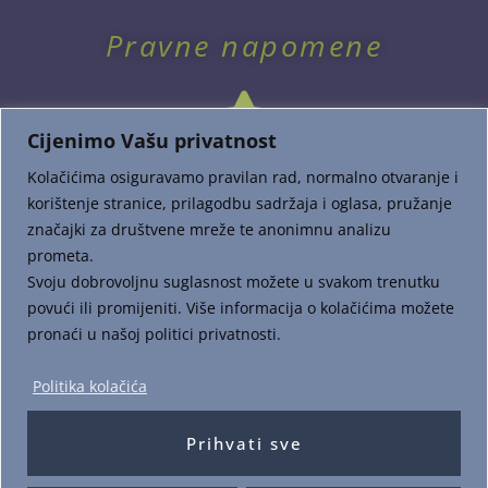
Pravne napomene
Cijenimo Vašu privatnost
Kolačićima osiguravamo pravilan rad, normalno otvaranje i
korištenje stranice, prilagodbu sadržaja i oglasa, pružanje
značajki za društvene mreže te anonimnu analizu
prometa.
Dostava i plaćanje
Svoju dobrovoljnu suglasnost možete u svakom trenutku
povući ili promijeniti. Više informacija o kolačićima možete
pronaći u našoj politici privatnosti.
Politika kolačića
Prihvati sve