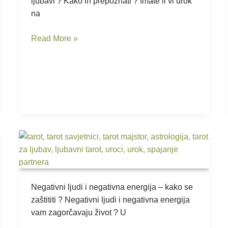
ljubavi ? Kako ih prepoznati ? Imate li vi urok
imate
na
li
urok
Read More »
Negativni
ljudi
i
negativna
Negativni ljudi i negativna energija – kako se
energija
zaštititi ? Negativni ljudi i negativna energija
vam zagorčavaju život ? U