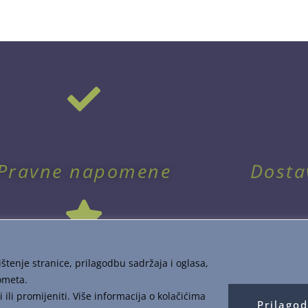
Pravne napomene
Dosta
štenje stranice, prilagodbu sadržaja i oglasa,
ometa.
li promijeniti. Više informacija o kolačićima
Prilagod