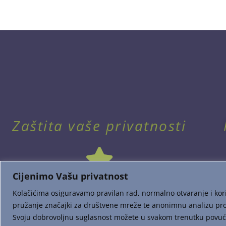
Zaštita vaše privatnosti
Cijenimo Vašu privatnost
Kolačićima osiguravamo pravilan rad, normalno otvaranje i kori
pružanje značajki za društvene mreže te anonimnu analizu pr
Svoju dobrovoljnu suglasnost možete u svakom trenutku povući i