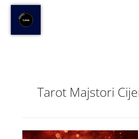
Skip
to
content
Tarot Majstori Cij