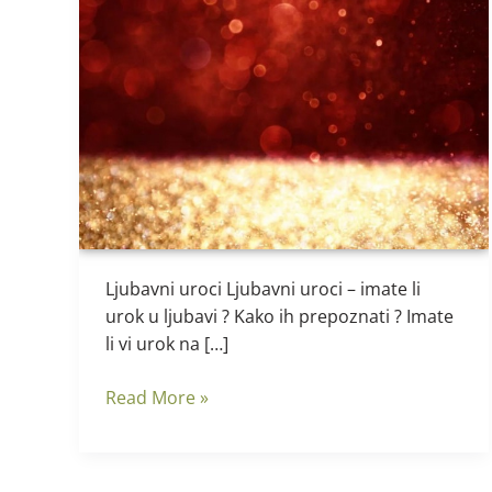
Ljubavni
uroci
–
imate
li
urok
Ljubavni uroci Ljubavni uroci – imate li
urok u ljubavi ? Kako ih prepoznati ? Imate
li vi urok na […]
Read More »