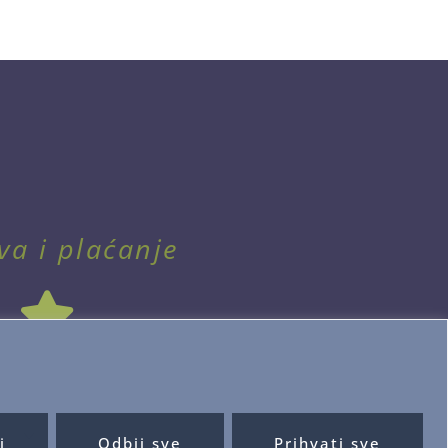
va i plaćanje
i
Odbij sve
Prihvati sve