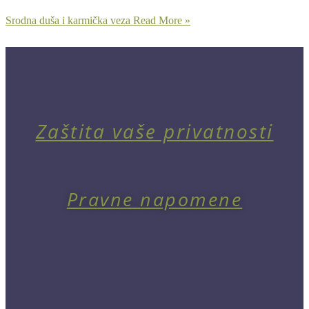
Srodna duša i karmička veza
Read More »
Zaštita vaše privatnosti
Pravne napomene