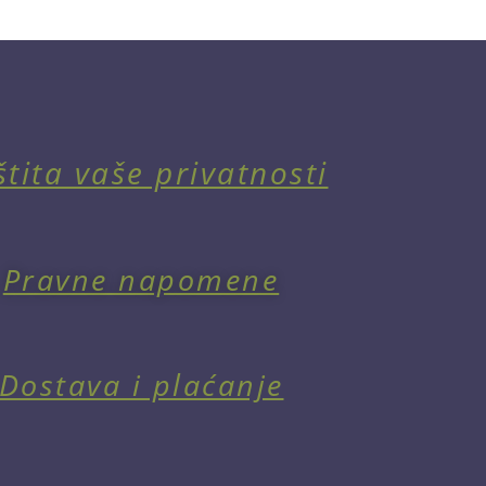
štita vaše privatnosti
Pravne napomene
Dostava i plaćanje