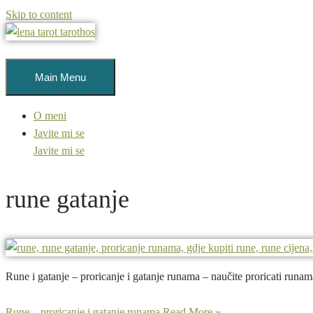
Skip to content
Main Menu
O meni
Javite mi se
Javite mi se
rune gatanje
Rune i gatanje – proricanje i gatanje runama – naučite proricati runama
Rune – proricanje i gatanje runama
Read More »