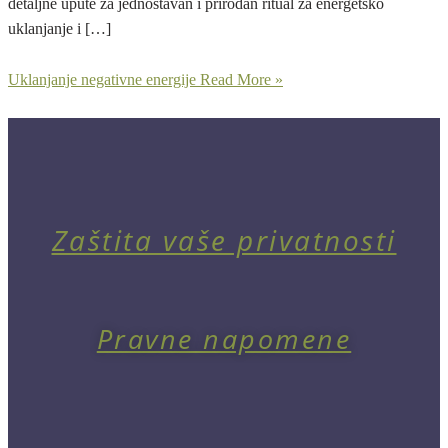
detaljne upute za jednostavan i prirodan ritual za energetsko
uklanjanje i […]
Uklanjanje negativne energije
Read More »
Zaštita vaše privatnosti
Pravne napomene